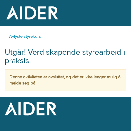
Avlyste styrekurs
Utgår! Verdiskapende styrearbeid i
praksis
Denne aktiviteten er avsluttet, og det er ikke lenger mulig å
melde seg på.